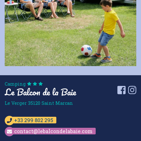
Camping
Le Balcon de la Baie
Faceb
I
Le Verger
35120
Saint Marcan
+33 299 802 295
contact@lebalcondelabaie.com