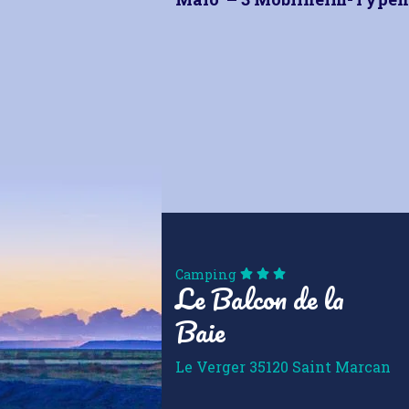
Camping
Le Balcon de la
Baie
Le Verger
35120
Saint Marcan