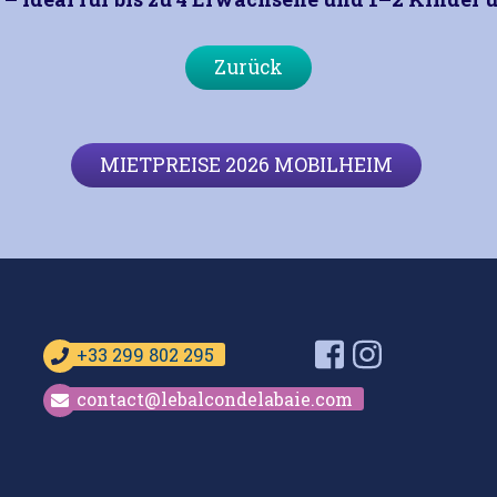
Zurück
MIETPREISE 2026 MOBILHEIM
Facebook
Instagram
+33 299 802 295
contact@lebalcondelabaie.com