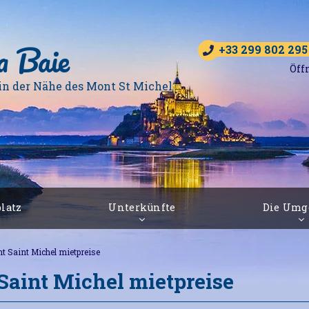
a Baie
+33 299 802 295
Öff
in der Nähe des Mont St Michel
latz
Unterkünfte
Die Umg
 Saint Michel mietpreise
aint Michel mietpreise