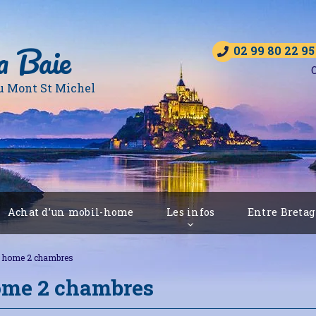
a Baie
02 99 80 22 95
O
u Mont St Michel
Achat d’un mobil-home
Les infos
Entre Breta
l home 2 chambres
ome 2 chambres