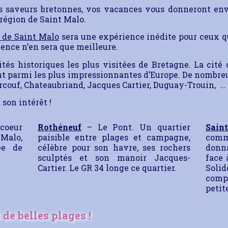
es saveurs bretonnes, vos vacances vous donneront env
 région de Saint Malo.
 de Saint Malo
sera une expérience inédite pour ceux qu
ence n’en sera que meilleure.
tés historiques les plus visitées de Bretagne. La cité 
 parmi les plus impressionnantes d’Europe. De nombreu
rcouf, Chateaubriand, Jacques Cartier, Duguay-Trouin, …
 son intérêt !
 coeur
Rothéneuf
– Le Pont. Un quartier
Sain
Malo,
paisible entre plages et campagne,
comm
ée de
célèbre pour son havre, ses rochers
donna
sculptés et son manoir Jacques-
face 
Cartier. Le GR 34 longe ce quartier.
Soli
compo
petit
 de belles plages !