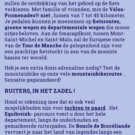
zullen de ontdekking van het gebied op de fiets
verkiezen.
Met familie of vrienden, mis de
Vélos-
Promenades® niet
, lussen van 7 tot 40 kilometer.
Je pedalen kunnen je meenemen op
fietsroutes,
groene wegen en departementale wegen
die mooie
uitjes beloven.
Aan de Smaragdkust, tussen Mont-
Saint-Michel en Saint-Malo, zal de Europese route
van de
Tour de Manche
de gelegenheid zijn voor
een prachtige fietstocht in een van de mooiste
baaien ter wereld.
Heb je een extra dosis adrenaline nodig?
Test de
mountainbike op onze vele
mountainbikeroutes
…
Sensatie gegarandeerd!
RUITERS, IN HET ZADEL !
Houd er rekening mee dat er ook veel
mogelijkheden zijn voor
tochten te paard
.
Het
Equibreizh-
parcours voert u door het hele
departement, langs de onderhouden en
gemarkeerde ruiterpaden.
De
Boucle de Brocéliande
vervoert je naar het land van legendes langs een