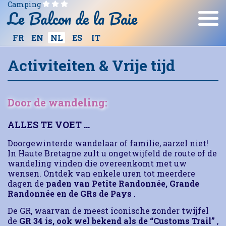
Camping
Le Balcon de la Baie
ES
IT
FR
EN
NL
Activiteiten & Vrije tijd
Door de wandeling:
ALLES TE VOET …
Doorgewinterde wandelaar of familie, aarzel niet!
In Haute Bretagne zult u ongetwijfeld de route of de
wandeling vinden die overeenkomt met uw
wensen.
Ontdek van enkele uren tot meerdere
dagen de
paden van Petite Randonnée, Grande
Randonnée en de GRs de Pays
.
De GR, waarvan de meest iconische zonder twijfel
de
GR 34 is, ook wel bekend als de “Customs Trail”
,