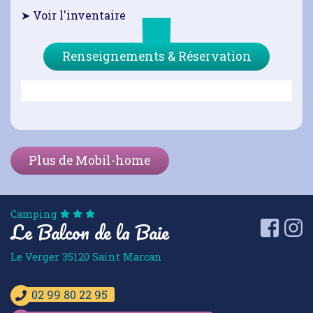
➤ Voir l'inventaire
Renseignements & Réservation
Plus de Mobil-home
Camping
Le Balcon de la Baie
Faceb
I
Le Verger
35120
Saint Marcan
02 99 80 22 95