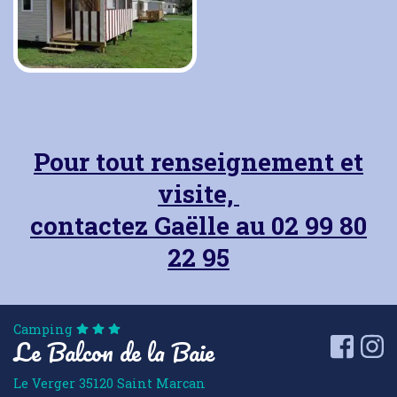
Pour tout renseignement et
visite,
contactez Gaëlle au 02 99 80
22 95
Camping
Le Balcon de la Baie
Faceb
I
Le Verger
35120
Saint Marcan